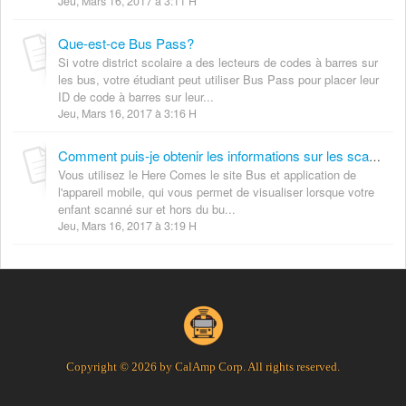
Jeu, Mars 16, 2017 à 3:11 H
Que-est-ce Bus Pass?
Si votre district scolaire a des lecteurs de codes à barres sur
les bus, votre étudiant peut utiliser Bus Pass pour placer leur
ID de code à barres sur leur...
Jeu, Mars 16, 2017 à 3:16 H
Comment puis-je obtenir les informations sur les scans de mon élève sur et hors du bus ?
Vous utilisez le Here Comes le site Bus et application de
l'appareil mobile, qui vous permet de visualiser lorsque votre
enfant scanné sur et hors du bu...
Jeu, Mars 16, 2017 à 3:19 H
Copyright © 2026 by CalAmp Corp. All rights reserved.