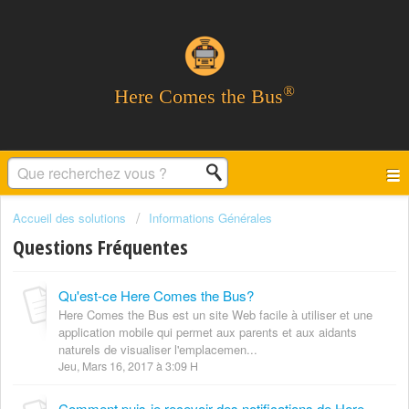
®
Here Comes the Bus
Accueil des solutions
Informations Générales
Questions Fréquentes
Qu'est-ce Here Comes the Bus?
Here Comes the Bus est un site Web facile à utiliser et une
application mobile qui permet aux parents et aux aidants
naturels de visualiser l'emplacemen...
Jeu, Mars 16, 2017 à 3:09 H